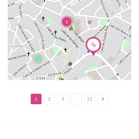
2
1
2
3
…
12