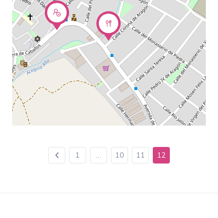
1
…
10
11
12