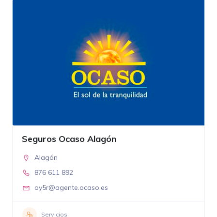
Seguros Ocaso Alagón
Alagón
876 611 892
oy5r@agente.ocaso.es
Servicios