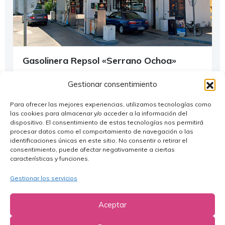
Gasolinera Repsol «Serrano Ochoa»
Alagón
Gestionar consentimiento
976 335 836
Para ofrecer las mejores experiencias, utilizamos tecnologías como
info@gasolineraalagon.com
las cookies para almacenar y/o acceder a la información del
dispositivo. El consentimiento de estas tecnologías nos permitirá
www.gasolineraalagon.com
procesar datos como el comportamiento de navegación o las
identificaciones únicas en este sitio. No consentir o retirar el
consentimiento, puede afectar negativamente a ciertas
¿Dónde Comprar?
+1
características y funciones.
Gestionar los servicios
©2022
Asociación de Comerciantes de Alagón
.
Aceptar
Diseñado por
Estudio Digital MC Clic
.