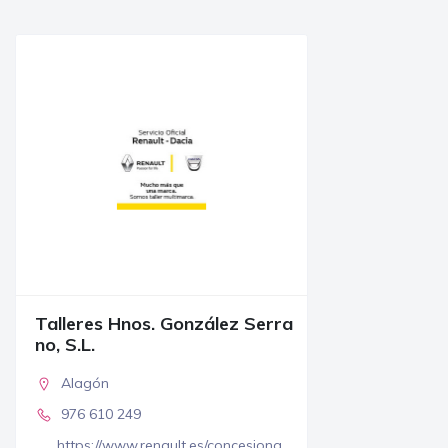
Talleres Hnos. González Serra
no, S.L.
Alagón
976 610 249
https://www.renault.es/concesiona