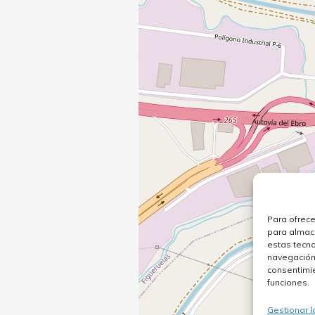
Para ofrece
para almace
estas tecn
navegación o
consentimie
funciones.
Gestionar l