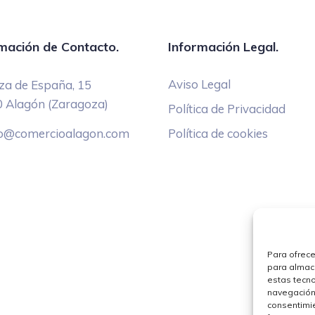
mación de Contacto.
Información Legal.
Aviso Legal
za de España, 15
 Alagón (Zaragoza)
Política de Privacidad
fo@comercioalagon.com
Política de cookies
Para ofrece
para almace
estas tecn
navegación o
consentimie