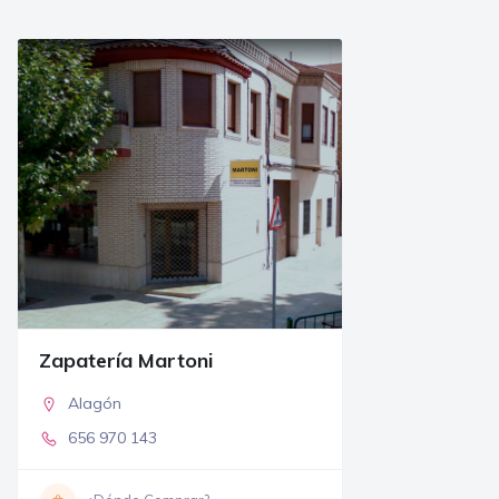
Zapatería Martoni
Alagón
656 970 143