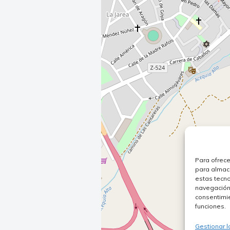
Para ofrece
para almace
estas tecn
navegación o
consentimie
funciones.
Gestionar l