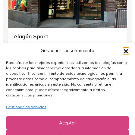
Alagón Sport
Alagón
Gestionar consentimiento
976 610 624
Para ofrecer las mejores experiencias, utilizamos tecnologías como
sportalagon@gmail.com
las cookies para almacenar y/o acceder a la información del
dispositivo. El consentimiento de estas tecnologías nos permitirá
https://alagonsport.com/
procesar datos como el comportamiento de navegación o las
identificaciones únicas en este sitio. No consentir o retirar el
consentimiento, puede afectar negativamente a ciertas
¿Dónde Comprar?
características y funciones.
Gestionar los servicios
Aceptar