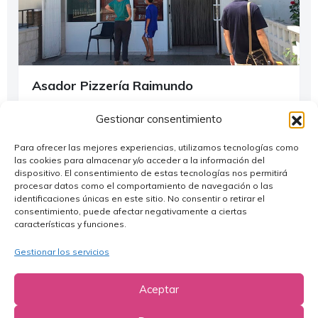
Asador Pizzería Raimundo
Alagón
Gestionar consentimiento
976 610 857
Para ofrecer las mejores experiencias, utilizamos tecnologías como
info@pizzeriaraimundo.es
las cookies para almacenar y/o acceder a la información del
dispositivo. El consentimiento de estas tecnologías nos permitirá
https://www.pizzeriaraimundo.es/
procesar datos como el comportamiento de navegación o las
identificaciones únicas en este sitio. No consentir o retirar el
consentimiento, puede afectar negativamente a ciertas
¿Dónde Comer?
características y funciones.
Gestionar los servicios
Aceptar