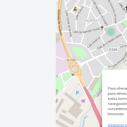
Para ofrece
para almace
estas tecn
navegación o
consentimie
funciones.
Gestionar l